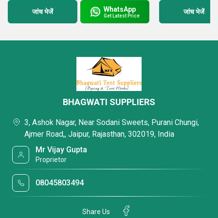
WhatsApp
जांच भेजें
जांच भेजें
Get Latest Price
BHAGWATI SUPPLIERS
3, Ashok Nagar, Near Sodani Sweets, Purani Chungi,
Ajmer Road,, Jaipur, Rajasthan, 302019, India
Mr Vijay Gupta
Proprietor
08045803494
Share Us